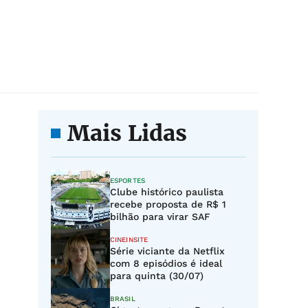
Mais Lidas
ESPORTES
Clube histórico paulista
recebe proposta de R$ 1
bilhão para virar SAF
CINEINSITE
Série viciante da Netflix
com 8 episódios é ideal
para quinta (30/07)
BRASIL