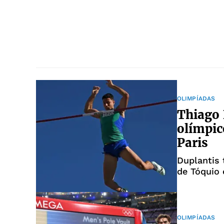
OLIMPÍADAS
Thiago 
olímpic
Paris
Duplantis 
de Tóquio
OLIMPÍADAS