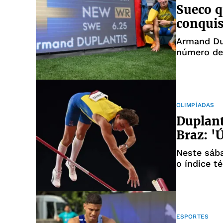
Sueco q
conquis
Armand Dup
número de 
OLIMPÍADAS
Duplant
Braz: '
Neste sába
o índice t
final
ESPORTES