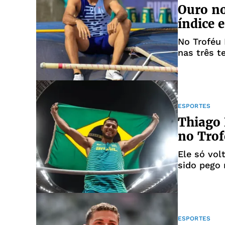
Ouro no
índice 
No Troféu 
nas três t
ESPORTES
Thiago 
no Trof
Ele só vol
sido pego 
ESPORTES