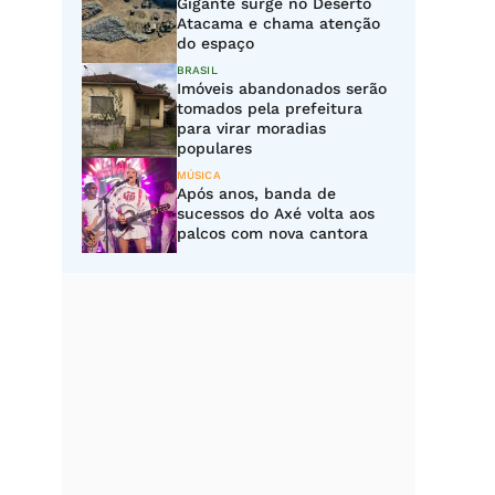
Gigante surge no Deserto
Atacama e chama atenção
do espaço
BRASIL
Imóveis abandonados serão
tomados pela prefeitura
para virar moradias
populares
MÚSICA
Após anos, banda de
sucessos do Axé volta aos
palcos com nova cantora