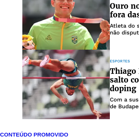
Ouro no
fora da
Atleta do 
não disput
ESPORTES
Thiago 
salto c
doping
Com a susp
de Budape