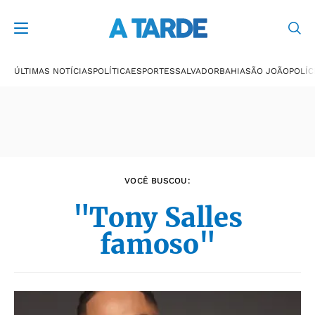
Últimas notícias
ÚLTIMAS NOTÍCIAS
POLÍTICA
ESPORTES
SALVADOR
BAHIA
SÃO JOÃO
POLÍC
VOCÊ BUSCOU:
"Tony Salles
famoso"