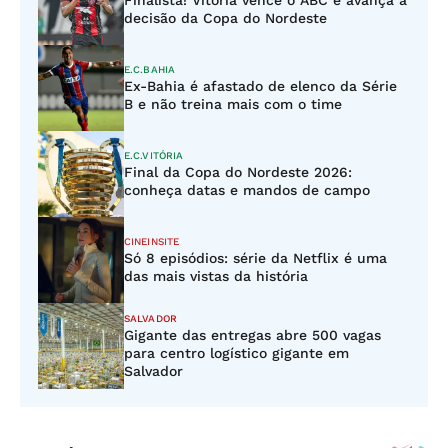
Finalista! Vitória vence o ABC e avança à
decisão da Copa do Nordeste
E.C.BAHIA
Ex-Bahia é afastado de elenco da Série
B e não treina mais com o time
E.C.VITÓRIA
Final da Copa do Nordeste 2026:
conheça datas e mandos de campo
CINEINSITE
Só 8 episódios: série da Netflix é uma
das mais vistas da história
SALVADOR
Gigante das entregas abre 500 vagas
para centro logístico gigante em
Salvador