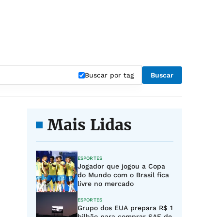
Buscar por tag
Buscar
Mais Lidas
ESPORTES
Jogador que jogou a Copa
do Mundo com o Brasil fica
livre no mercado
ESPORTES
Grupo dos EUA prepara R$ 1
bilhão para comprar SAF de