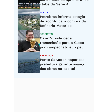
clube da Série A
POLÍTICA
Petrobras informa estágio
de acordo para compra da
Refinaria Mataripe
ESPORTES
CazéTV pode ceder
transmissão para a Globo
por campeonato europeu
SALVADOR
Ponte Salvador-Itaparica:
prefeitura garante avanço
das obras na capital