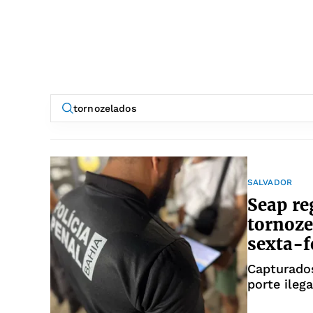
SALVADOR
Seap re
tornoze
sexta-f
Capturados
porte ileg