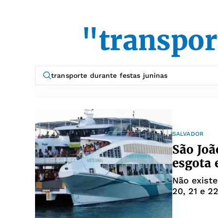
"transpor
SALVADOR
São Joã
esgota 
Não existe
20, 21 e 2