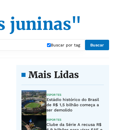
s juninas"
Buscar por tag
Buscar
Mais Lidas
ESPORTES
Estádio histórico do Brasil
de R$ 1,5 bilhão começa a
ser demolido
ESPORTES
Clube da Série A recusa R$
6,9 bilhões para virar SAF e