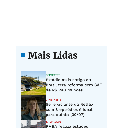
Mais Lidas
ESPORTES
Estádio mais antigo do
Brasil terá reforma com SAF
de R$ 240 milhões
CINEINSITE
Série viciante da Netflix
com 8 episódios é ideal
para quinta (30/07)
SALVADOR
PMBA realiza estudos