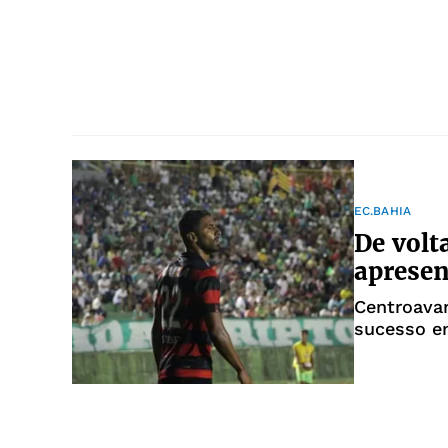
EC.BAHIA
De volta
apresen
Centroava
sucesso e