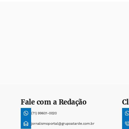
Fale com a Redação
Cl
(71) 99601-0020
jornalismoportal@grupoatarde.com.br