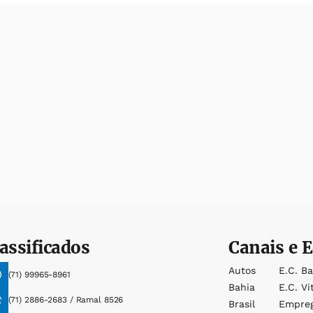
assificados
Canais e E
Autos
E.c. B
(71) 99965-8961
Bahia
E.c. Vi
(71) 2886-2683 / Ramal 8526
Brasil
Empre