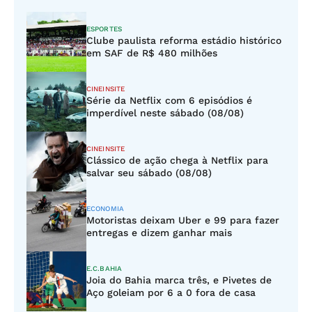
ESPORTES
Clube paulista reforma estádio histórico
em SAF de R$ 480 milhões
CINEINSITE
Série da Netflix com 6 episódios é
imperdível neste sábado (08/08)
CINEINSITE
Clássico de ação chega à Netflix para
salvar seu sábado (08/08)
ECONOMIA
Motoristas deixam Uber e 99 para fazer
entregas e dizem ganhar mais
E.C.BAHIA
Joia do Bahia marca três, e Pivetes de
Aço goleiam por 6 a 0 fora de casa