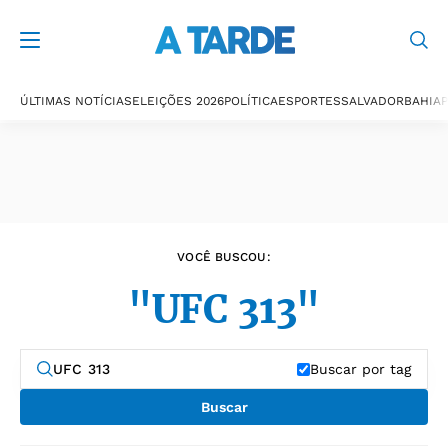
Últimas notícias
ÚLTIMAS NOTÍCIAS
ELEIÇÕES 2026
POLÍTICA
ESPORTES
SALVADOR
BAHIA
P
VOCÊ BUSCOU:
"UFC 313"
Buscar por tag
Buscar