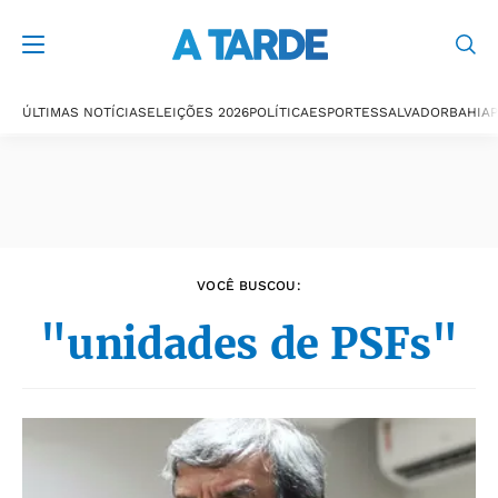
Últimas notícias
ÚLTIMAS NOTÍCIAS
ELEIÇÕES 2026
POLÍTICA
ESPORTES
SALVADOR
BAHIA
P
VOCÊ BUSCOU:
"unidades de PSFs"