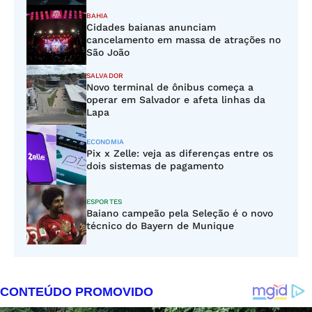
BAHIA
Cidades baianas anunciam
cancelamento em massa de atrações no
São João
SALVADOR
Novo terminal de ônibus começa a
operar em Salvador e afeta linhas da
Lapa
ECONOMIA
Pix x Zelle: veja as diferenças entre os
dois sistemas de pagamento
ESPORTES
Baiano campeão pela Seleção é o novo
técnico do Bayern de Munique