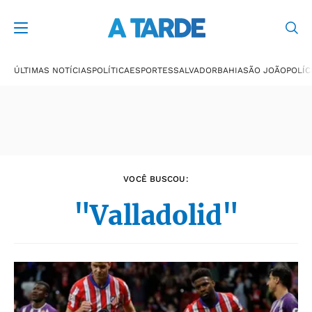
Últimas notícias
ÚLTIMAS NOTÍCIAS
POLÍTICA
ESPORTES
SALVADOR
BAHIA
SÃO JOÃO
POLÍC
VOCÊ BUSCOU:
"Valladolid"