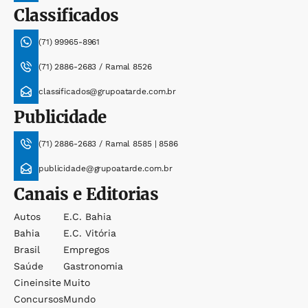
Classificados
(71) 99965-8961
(71) 2886-2683 / Ramal 8526
classificados@grupoatarde.com.br
Publicidade
(71) 2886-2683 / Ramal 8585 | 8586
publicidade@grupoatarde.com.br
Canais e Editorias
Autos
E.c. Bahia
Bahia
E.c. Vitória
Brasil
Empregos
Saúde
Gastronomia
Cineinsite
Muito
Concursos
Mundo