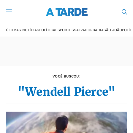
Últimas notícias
ÚLTIMAS NOTÍCIAS
POLÍTICA
ESPORTES
SALVADOR
BAHIA
SÃO JOÃO
POLÍC
VOCÊ BUSCOU:
"Wendell Pierce"