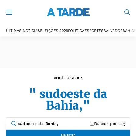
Últimas notícias
ÚLTIMAS NOTÍCIAS
ELEIÇÕES 2026
POLÍTICA
ESPORTES
SALVADOR
BAHIA
P
VOCÊ BUSCOU:
" sudoeste da
Bahia,"
Buscar por tag
Buscar