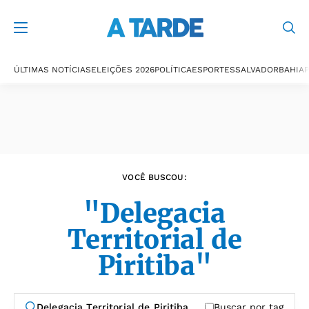
Últimas notícias
ÚLTIMAS NOTÍCIAS
ELEIÇÕES 2026
POLÍTICA
ESPORTES
SALVADOR
BAHIA
P
VOCÊ BUSCOU:
"Delegacia
Territorial de
Piritiba"
Buscar por tag