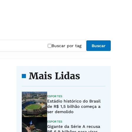
Buscar por tag
Buscar
Mais Lidas
ESPORTES
Estádio histórico do Brasil
de R$ 1,5 bilhão começa a
ser demolido
ESPORTES
Gigante da Série A recusa
R$ 6,9 bilhões para virar