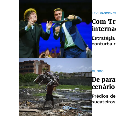
LEVI VASCONC
Com Tru
interna
Estratégia 
conturba r
MUNDO
De paraí
cenário
Prédios d
sucateiro