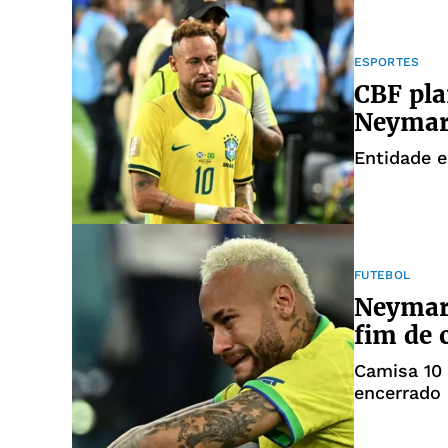
ESPORTES
CBF pla
Neymar 
Entidade 
FUTEBOL
Neymar 
fim de 
Camisa 10 
encerrado 