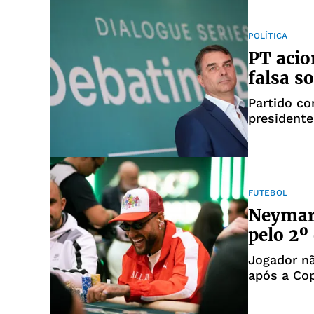
POLÍTICA
PT acio
falsa s
Partido co
presidente
FUTEBOL
Neymar 
pelo 2º
Jogador nã
após a Co