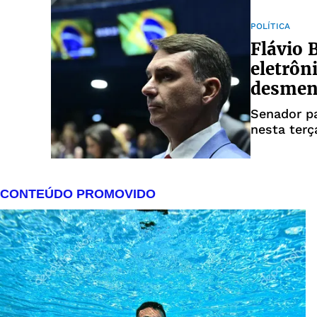
POLÍTICA
Flávio 
eletrôn
desmen
Senador p
nesta terça