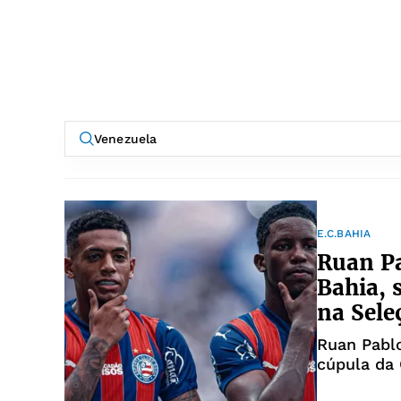
E.C.BAHIA
Ruan Pa
Bahia, 
na Sele
Ruan Pabl
cúpula da