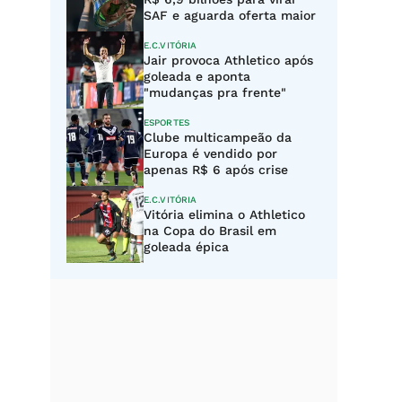
SAF e aguarda oferta maior
E.C.VITÓRIA
Jair provoca Athletico após
goleada e aponta
"mudanças pra frente"
ESPORTES
Clube multicampeão da
Europa é vendido por
apenas R$ 6 após crise
E.C.VITÓRIA
Vitória elimina o Athletico
na Copa do Brasil em
goleada épica