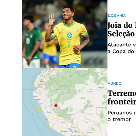
E.C.BAHIA
Joia do
Seleção
Atacante v
a Copa do
MUNDO
Terremo
frontei
Peruanos r
o tremor