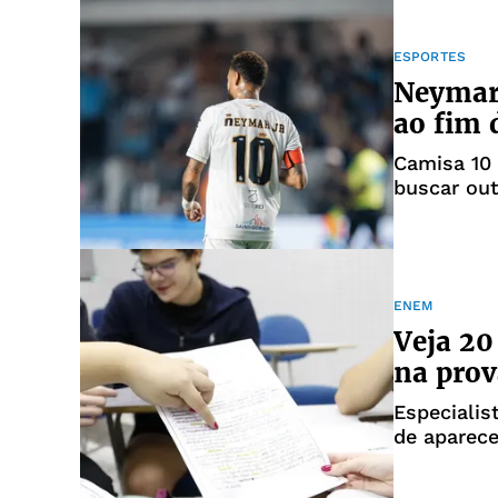
ESPORTES
Neymar 
ao fim 
Camisa 10
buscar out
ENEM
Veja 20
na pro
Especialis
de aparece