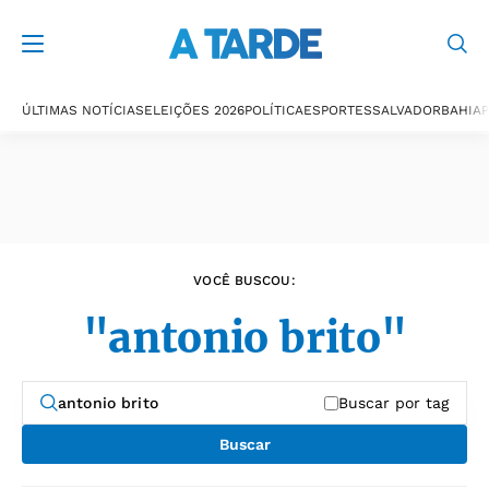
Últimas notícias
ÚLTIMAS NOTÍCIAS
ELEIÇÕES 2026
POLÍTICA
ESPORTES
SALVADOR
BAHIA
P
VOCÊ BUSCOU:
"antonio brito"
Buscar por tag
Buscar