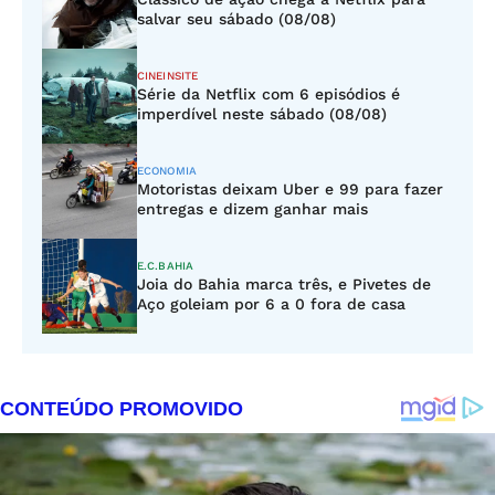
salvar seu sábado (08/08)
CINEINSITE
Série da Netflix com 6 episódios é
imperdível neste sábado (08/08)
ECONOMIA
Motoristas deixam Uber e 99 para fazer
entregas e dizem ganhar mais
E.C.BAHIA
Joia do Bahia marca três, e Pivetes de
Aço goleiam por 6 a 0 fora de casa