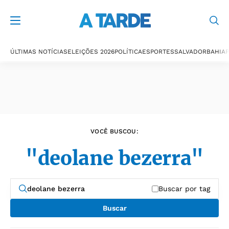
Últimas notícias
ÚLTIMAS NOTÍCIAS
ELEIÇÕES 2026
POLÍTICA
ESPORTES
SALVADOR
BAHIA
P
VOCÊ BUSCOU:
"deolane bezerra"
Buscar por tag
Buscar