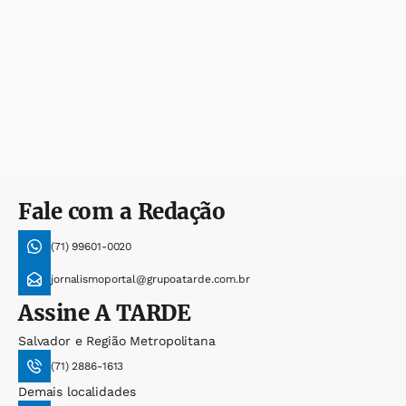
Fale com a Redação
(71) 99601-0020
jornalismoportal@grupoatarde.com.br
Assine
A TARDE
Salvador e Região Metropolitana
(71) 2886-1613
Demais localidades