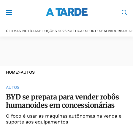
ÚLTIMAS NOTÍCIAS
ELEIÇÕES 2026
POLÍTICA
ESPORTES
SALVADOR
BAHIA
P
HOME
>
AUTOS
AUTOS
BYD se prepara para vender robôs
humanoides em concessionárias
O foco é usar as máquinas autônomas na venda e
suporte aos equipamentos