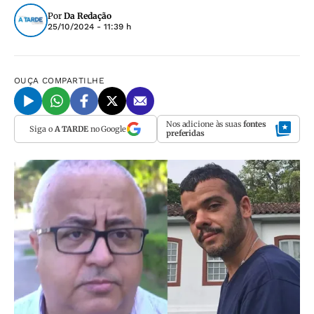
Por
Da Redação
25/10/2024 - 11:39 h
OUÇA
COMPARTILHE
Nos adicione às suas
fontes
Siga o
A TARDE
no Google
preferidas