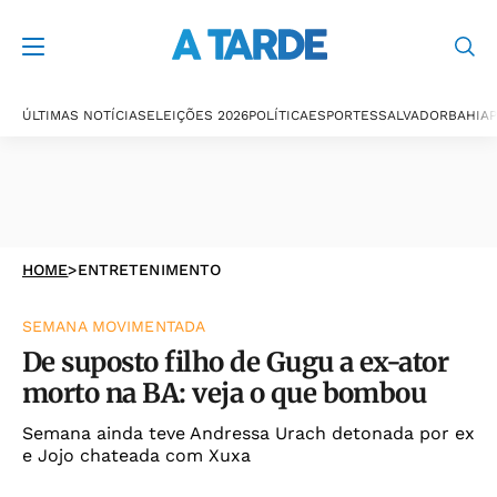
ÚLTIMAS NOTÍCIAS
ELEIÇÕES 2026
POLÍTICA
ESPORTES
SALVADOR
BAHIA
P
HOME
>
ENTRETENIMENTO
SEMANA MOVIMENTADA
De suposto filho de Gugu a ex-ator
morto na BA: veja o que bombou
Semana ainda teve Andressa Urach detonada por ex
e Jojo chateada com Xuxa