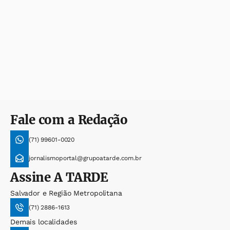
Fale com a Redação
(71) 99601-0020
jornalismoportal@grupoatarde.com.br
Assine
A TARDE
Salvador e Região Metropolitana
(71) 2886-1613
Demais localidades