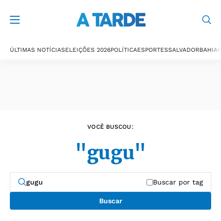
Últimas notícias
ÚLTIMAS NOTÍCIAS
ELEIÇÕES 2026
POLÍTICA
ESPORTES
SALVADOR
BAHIA
P
VOCÊ BUSCOU:
"gugu"
Buscar por tag
Buscar