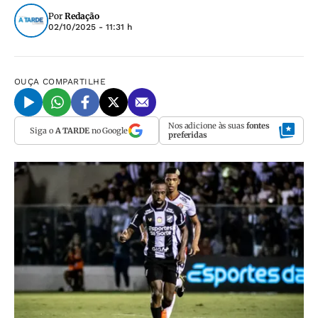
Por
Redação
02/10/2025 - 11:31 h
OUÇA
COMPARTILHE
Nos adicione às suas
fontes
Siga o
A TARDE
no Google
preferidas