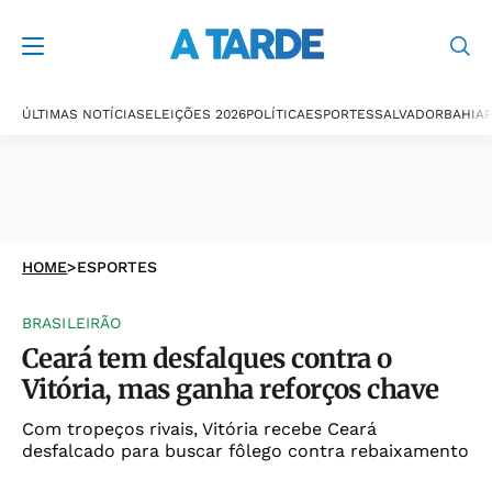
ÚLTIMAS NOTÍCIAS
ELEIÇÕES 2026
POLÍTICA
ESPORTES
SALVADOR
BAHIA
P
HOME
>
ESPORTES
BRASILEIRÃO
Ceará tem desfalques contra o
Vitória, mas ganha reforços chave
Com tropeços rivais, Vitória recebe Ceará
desfalcado para buscar fôlego contra rebaixamento