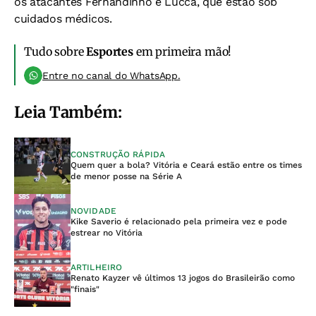
os atacantes Fernandinho e Lucca, que estão sob
cuidados médicos.
Tudo sobre
Esportes
em primeira mão!
Entre no canal do WhatsApp.
Leia Também:
CONSTRUÇÃO RÁPIDA
Quem quer a bola? Vitória e Ceará estão entre os times
de menor posse na Série A
NOVIDADE
Kike Saverio é relacionado pela primeira vez e pode
estrear no Vitória
ARTILHEIRO
Renato Kayzer vê últimos 13 jogos do Brasileirão como
"finais"