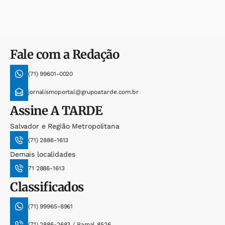
Fale com a Redação
(71) 99601-0020
jornalismoportal@grupoatarde.com.br
Assine
A TARDE
Salvador e Região Metropolitana
(71) 2886-1613
Demais localidades
71 2886-1613
Classificados
(71) 99965-8961
(71) 2886-2683 / Ramal 8526