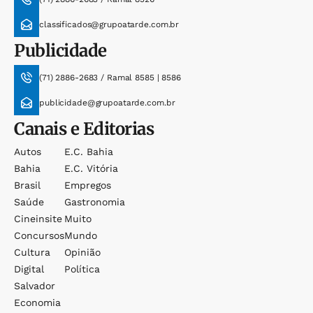
classificados@grupoatarde.com.br
Publicidade
(71) 2886-2683 / Ramal 8585 | 8586
publicidade@grupoatarde.com.br
Canais e Editorias
Autos
E.c. Bahia
Bahia
E.c. Vitória
Brasil
Empregos
Saúde
Gastronomia
Cineinsite
Muito
Concursos
Mundo
Cultura
Opinião
Digital
Política
Salvador
Economia