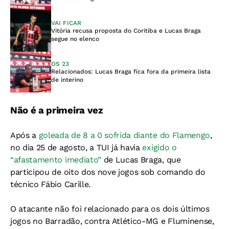
VAI FICAR
Vitória recusa proposta do Coritiba e Lucas Braga
segue no elenco
OS 23
Relacionados: Lucas Braga fica fora da primeira lista
de interino
Não é a primeira vez
Após a
goleada de 8 a 0 sofrida diante do Flamengo
,
no dia 25 de agosto, a TUI já havia
exigido o
“afastamento imediato”
de Lucas Braga, que
participou de oito dos nove jogos sob comando do
técnico Fábio Carille.
O atacante não foi relacionado para os dois últimos
jogos no Barradão, contra Atlético-MG e Fluminense,