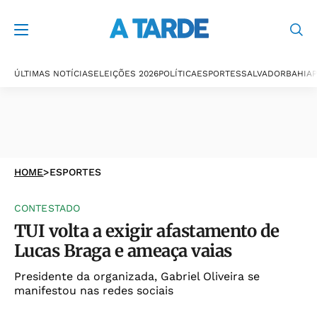
ÚLTIMAS NOTÍCIAS
ELEIÇÕES 2026
POLÍTICA
ESPORTES
SALVADOR
BAHIA
P
HOME
>
ESPORTES
CONTESTADO
TUI volta a exigir afastamento de
Lucas Braga e ameaça vaias
Presidente da organizada, Gabriel Oliveira se
manifestou nas redes sociais