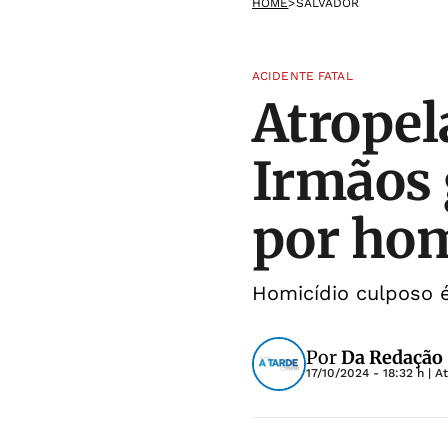
HOME
>
SALVADOR
ACIDENTE FATAL
Atropel
Irmãos 
por hom
Homicídio culposo 
Por
Da Redação
17/10/2024 - 18:32 h
| A