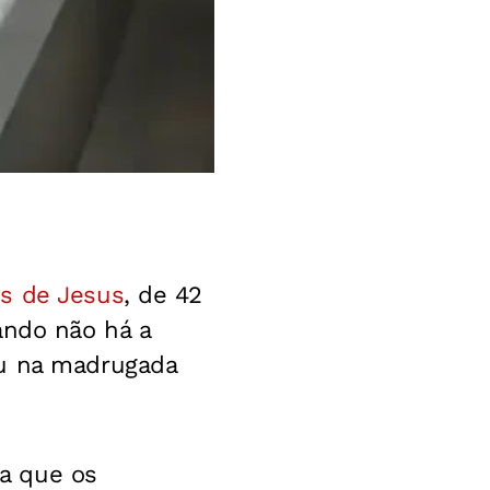
os de Jesus
, de 42
ando não há a
eu na madrugada
da que os