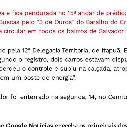
a e fica pendurada no 15º andar de prédio;
 Buscas pelo "3 de Ouros" do Baralho do C
 circular em todos os bairros de Salvador
o pela 12ª Delegacia Territorial de Itapuã. 
undo o registro, dois carros estavam dispu
rdeu o controle e subiu na calçada, atrop
com um poste de energia".
dor foi enterrado na segunda, 14, no Cemité
no
Google Notícias
e receba os principais de