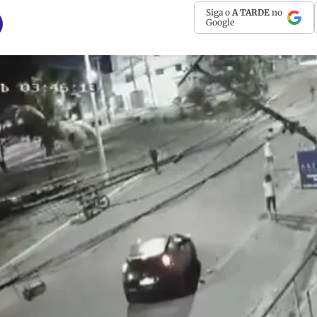
Siga o
A TARDE
no
Google