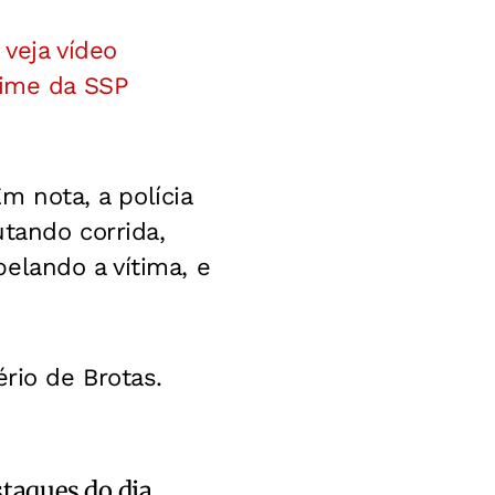
 veja vídeo
rime da SSP
Em nota, a polícia
tando corrida,
elando a vítima, e
rio de Brotas.
staques do dia.