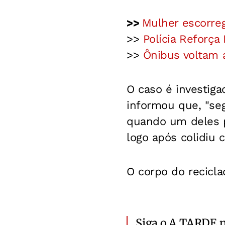
>>
Mulher escorreg
>>
Polícia Reforça
>>
Ônibus voltam a
O caso é investigad
informou que, "seg
quando um deles pe
logo após colidiu 
O corpo do recicla
Siga o A TARDE 