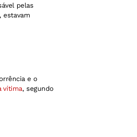
sável pelas
a, estavam
orrência e o
 vítima
, segundo