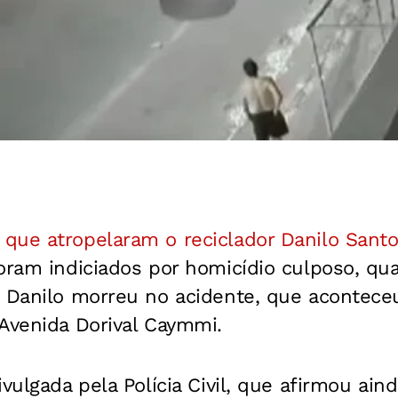
s
que atropelaram o reciclador Danilo Sant
oram indiciados por homicídio culposo, qu
. Danilo morreu no acidente, que acontec
Avenida Dorival Caymmi.
ivulgada pela Polícia Civil, que afirmou ain