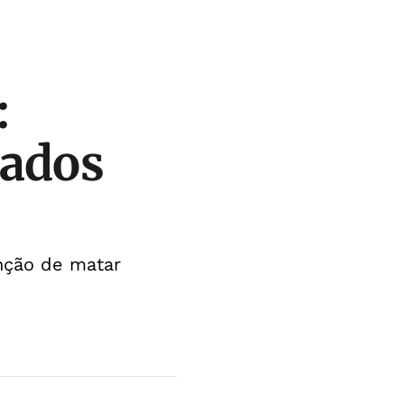
:
iados
nção de matar