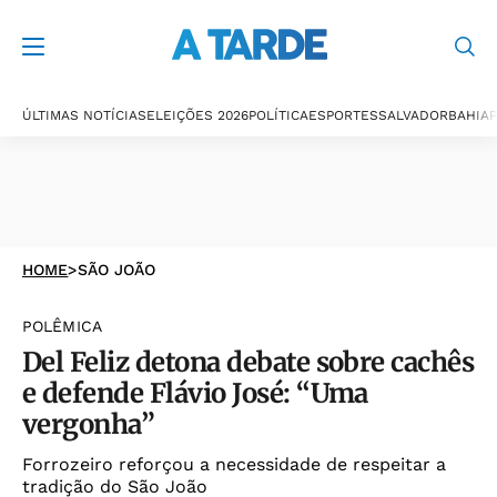
ÚLTIMAS NOTÍCIAS
ELEIÇÕES 2026
POLÍTICA
ESPORTES
SALVADOR
BAHIA
P
HOME
>
SÃO JOÃO
POLÊMICA
Del Feliz detona debate sobre cachês
e defende Flávio José: “Uma
vergonha”
Forrozeiro reforçou a necessidade de respeitar a
tradição do São João