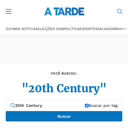
Últimas notícias
ÚLTIMAS NOTÍCIAS
ELEIÇÕES 2026
POLÍTICA
ESPORTES
SALVADOR
BAHIA
P
VOCÊ BUSCOU:
"20th Century"
Buscar por tag
Buscar