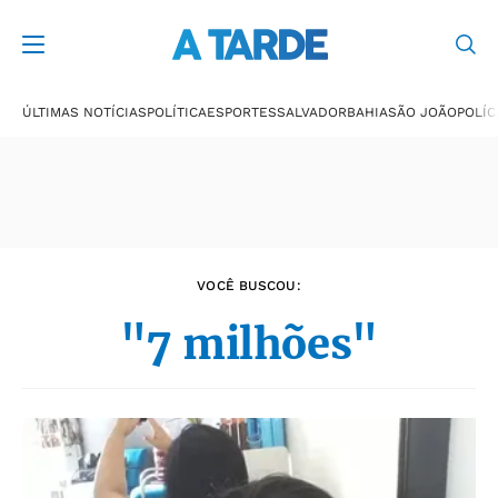
Últimas notícias
ÚLTIMAS NOTÍCIAS
POLÍTICA
ESPORTES
SALVADOR
BAHIA
SÃO JOÃO
POLÍC
VOCÊ BUSCOU:
"7 milhões"