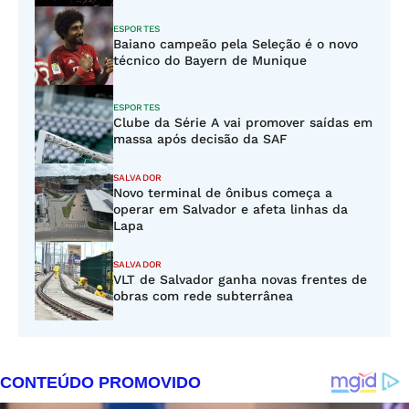
ESPORTES
Baiano campeão pela Seleção é o novo
técnico do Bayern de Munique
ESPORTES
Clube da Série A vai promover saídas em
massa após decisão da SAF
SALVADOR
Novo terminal de ônibus começa a
operar em Salvador e afeta linhas da
Lapa
SALVADOR
VLT de Salvador ganha novas frentes de
obras com rede subterrânea