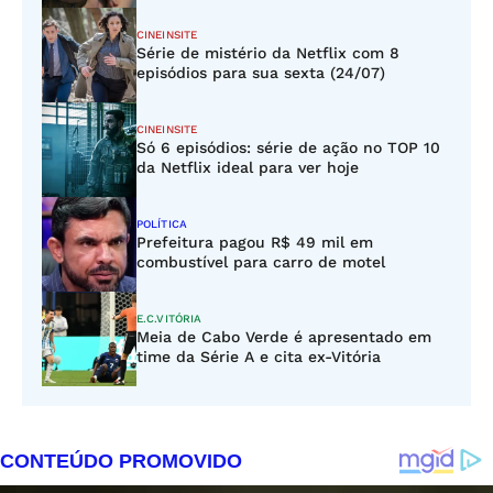
CINEINSITE
Série de mistério da Netflix com 8
episódios para sua sexta (24/07)
CINEINSITE
Só 6 episódios: série de ação no TOP 10
da Netflix ideal para ver hoje
POLÍTICA
Prefeitura pagou R$ 49 mil em
combustível para carro de motel
E.C.VITÓRIA
Meia de Cabo Verde é apresentado em
time da Série A e cita ex-Vitória