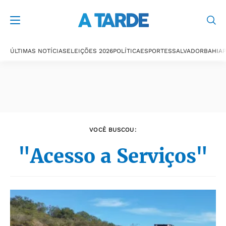
Últimas notícias
ÚLTIMAS NOTÍCIAS
ELEIÇÕES 2026
POLÍTICA
ESPORTES
SALVADOR
BAHIA
P
VOCÊ BUSCOU:
"Acesso a Serviços"