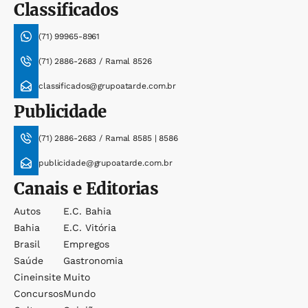
Classificados
(71) 99965-8961
(71) 2886-2683 / Ramal 8526
classificados@grupoatarde.com.br
Publicidade
(71) 2886-2683 / Ramal 8585 | 8586
publicidade@grupoatarde.com.br
Canais e Editorias
Autos
E.c. Bahia
Bahia
E.c. Vitória
Brasil
Empregos
Saúde
Gastronomia
Cineinsite
Muito
Concursos
Mundo