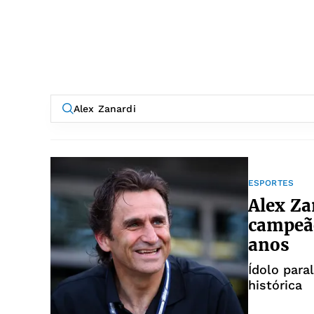
ESPORTES
Alex Za
campeão
anos
Ídolo para
histórica