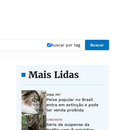
Buscar por tag
Buscar
Mais Lidas
ZONA PET
Peixe popular no Brasil
entra em extinção e pode
ter venda proibida
CINEINSITE
Série de suspense da
Netflix com 8 episódios