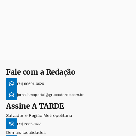
Fale com a Redação
(71) 99601-0020
jornalismoportal@grupoatarde.com.br
Assine
A TARDE
Salvador e Região Metropolitana
(71) 2886-1613
Demais localidades