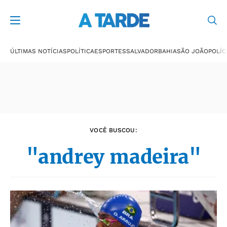
Últimas notícias
ÚLTIMAS NOTÍCIAS
POLÍTICA
ESPORTES
SALVADOR
BAHIA
SÃO JOÃO
POLÍC
VOCÊ BUSCOU:
"andrey madeira"