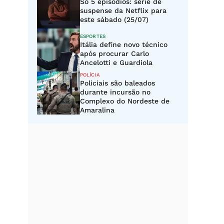
Só 5 episódios: série de
suspense da Netflix para
este sábado (25/07)
ESPORTES
Itália define novo técnico
após procurar Carlo
Ancelotti e Guardiola
POLÍCIA
Policiais são baleados
durante incursão no
Complexo do Nordeste de
Amaralina