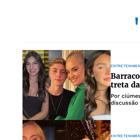
ENTRETENIME
Barraco
treta d
Por ciúme
discussão
ENTRETENIME