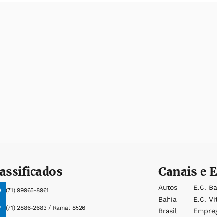
assificados
Canais e E
Autos
E.c. B
(71) 99965-8961
Bahia
E.c. Vi
(71) 2886-2683 / Ramal 8526
Brasil
Empre