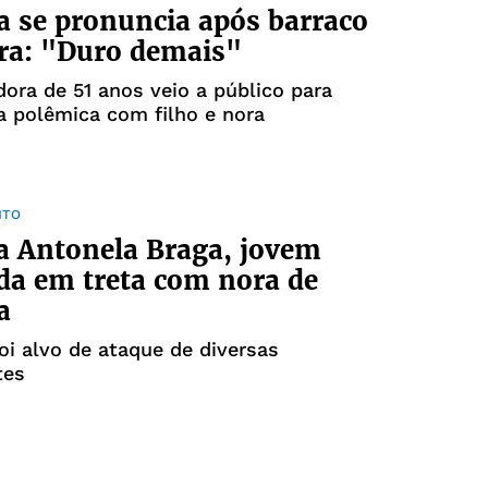
a se pronuncia após barraco
ra: "Duro demais"
ora de 51 anos veio a público para
 polêmica com filho e nora
NTO
 Antonela Braga, jovem
da em treta com nora de
a
oi alvo de ataque de diversas
tes