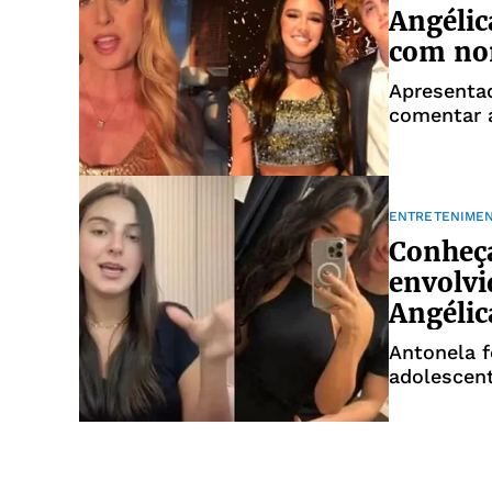
Angélic
com no
Apresentad
comentar a
ENTRETENIME
Conheça
envolvi
Angélic
Antonela f
adolescen