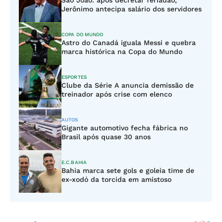
São João: após decretar feriadão,
Jerônimo antecipa salário dos servidores
COPA DO MUNDO
Astro do Canadá iguala Messi e quebra
marca histórica na Copa do Mundo
ESPORTES
Clube da Série A anuncia demissão de
treinador após crise com elenco
AUTOS
Gigante automotivo fecha fábrica no
Brasil após quase 30 anos
E.C.BAHIA
Bahia marca sete gols e goleia time de
ex-xodó da torcida em amistoso