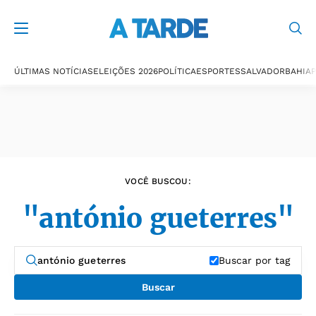
Últimas notícias
ÚLTIMAS NOTÍCIAS
ELEIÇÕES 2026
POLÍTICA
ESPORTES
SALVADOR
BAHIA
P
VOCÊ BUSCOU:
"antónio gueterres"
Buscar por tag
Buscar