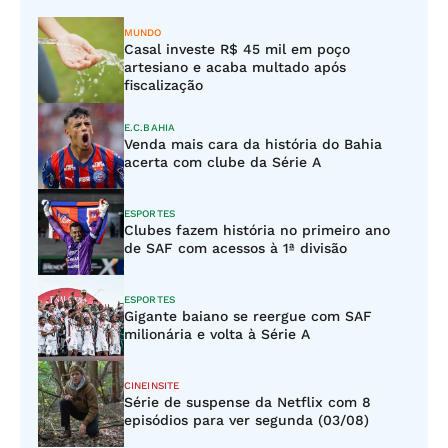
MUNDO
Casal investe R$ 45 mil em poço
artesiano e acaba multado após
fiscalização
E.C.BAHIA
Venda mais cara da história do Bahia
acerta com clube da Série A
ESPORTES
Clubes fazem história no primeiro ano
de SAF com acessos à 1ª divisão
ESPORTES
Gigante baiano se reergue com SAF
milionária e volta à Série A
CINEINSITE
Série de suspense da Netflix com 8
episódios para ver segunda (03/08)