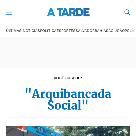
Últimas notícias
ÚLTIMAS NOTÍCIAS
POLÍTICA
ESPORTES
SALVADOR
BAHIA
SÃO JOÃO
POLÍC
VOCÊ BUSCOU:
"Arquibancada
Social"