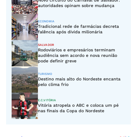
Novo circuito do Carnaval de Salvador:
autoridades opinam sobre mudança
ECONOMIA
Tradicional rede de farmácias decreta
falência após dívida milionária
SALVADOR
Rodoviários e empresários terminam
audiência sem acordo e nova reunião
pode definir greve
TURISMO
Destino mais alto do Nordeste encanta
pelo clima frio
E.C.VITÓRIA
Vitória atropela o ABC e coloca um pé
nas finais da Copa do Nordeste