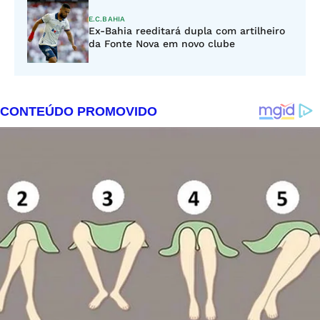
E.C.BAHIA
Ex-Bahia reeditará dupla com artilheiro
da Fonte Nova em novo clube