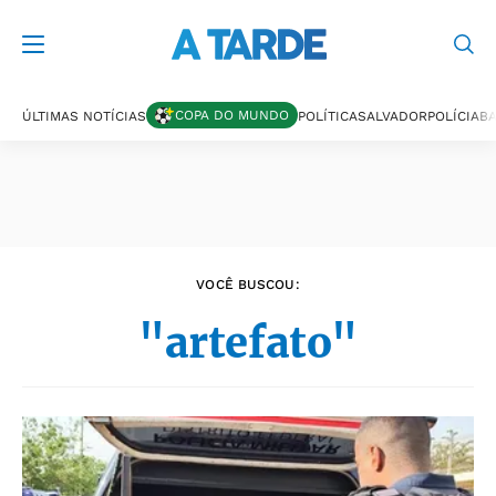
Últimas notícias
COPA DO MUNDO
ÚLTIMAS NOTÍCIAS
POLÍTICA
SALVADOR
POLÍCIA
BA
VOCÊ BUSCOU:
"artefato"