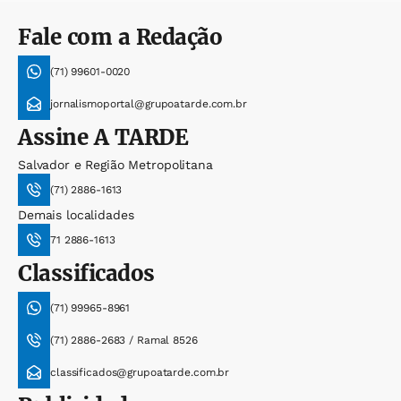
Fale com a Redação
(71) 99601-0020
jornalismoportal@grupoatarde.com.br
Assine
A TARDE
Salvador e Região Metropolitana
(71) 2886-1613
Demais localidades
71 2886-1613
Classificados
(71) 99965-8961
(71) 2886-2683 / Ramal 8526
classificados@grupoatarde.com.br