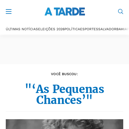
Últimas notícias
ÚLTIMAS NOTÍCIAS
ELEIÇÕES 2026
POLÍTICA
ESPORTES
SALVADOR
BAHIA
P
VOCÊ BUSCOU:
"‘As Pequenas
Chances’"