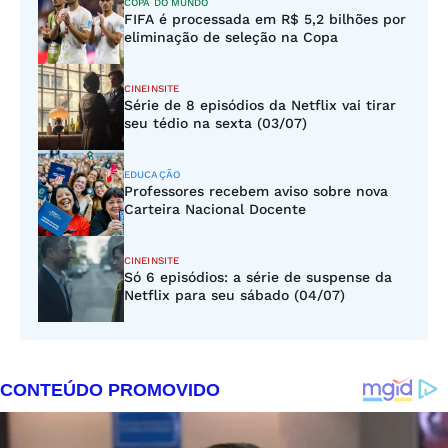
COPA DO MUNDO
FIFA é processada em R$ 5,2 bilhões por
eliminação de seleção na Copa
CINEINSITE
Série de 8 episódios da Netflix vai tirar
seu tédio na sexta (03/07)
EDUCAÇÃO
Professores recebem aviso sobre nova
Carteira Nacional Docente
CINEINSITE
Só 6 episódios: a série de suspense da
Netflix para seu sábado (04/07)