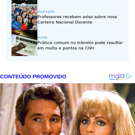
EDUCAÇÃO
Professores recebem aviso sobre nova
Carteira Nacional Docente
AUTOS
Prática comum no trânsito pode resultar
em multa e pontos na CNH