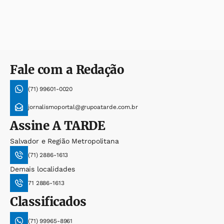
Fale com a Redação
(71) 99601-0020
jornalismoportal@grupoatarde.com.br
Assine
A TARDE
Salvador e Região Metropolitana
(71) 2886-1613
Demais localidades
71 2886-1613
Classificados
(71) 99965-8961