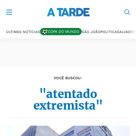
Últimas notícias
COPA DO MUNDO
ÚLTIMAS NOTÍCIAS
SÃO JOÃO
POLÍTICA
SALVADOR
VOCÊ BUSCOU:
"atentado
extremista"