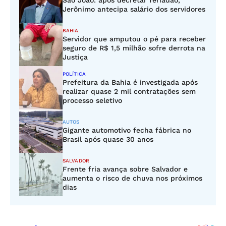
São João: após decretar feriadão,
Jerônimo antecipa salário dos servidores
BAHIA
Servidor que amputou o pé para receber
seguro de R$ 1,5 milhão sofre derrota na
Justiça
POLÍTICA
Prefeitura da Bahia é investigada após
realizar quase 2 mil contratações sem
processo seletivo
AUTOS
Gigante automotivo fecha fábrica no
Brasil após quase 30 anos
SALVADOR
Frente fria avança sobre Salvador e
aumenta o risco de chuva nos próximos
dias