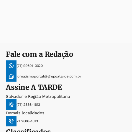
Fale com a Redação
(71) 99601-0020
jornalismoportal@grupoatarde.com.br
Assine
A TARDE
Salvador e Região Metropolitana
(71) 2886-1613
Demais localidades
71 2886-1613