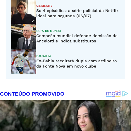
CINEINSITE
Só 4 episódios: a série policial da Netflix
ideal para segunda (06/07)
COPA DO MUNDO
Campeão mundial defende demissão de
Ancelotti e indica substitutos
E.C.BAHIA
Ex-Bahia reeditará dupla com artilheiro
da Fonte Nova em novo clube