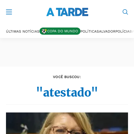
Últimas notícias
COPA DO MUNDO
ÚLTIMAS NOTÍCIAS
POLÍTICA
SALVADOR
POLÍCIA
BA
VOCÊ BUSCOU:
"atestado"