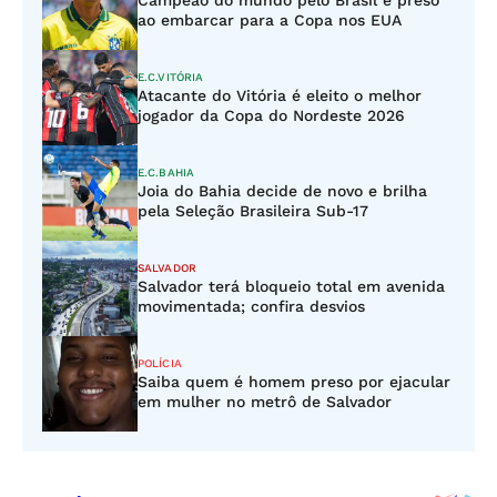
Campeão do mundo pelo Brasil é preso
ao embarcar para a Copa nos EUA
E.C.VITÓRIA
Atacante do Vitória é eleito o melhor
jogador da Copa do Nordeste 2026
E.C.BAHIA
Joia do Bahia decide de novo e brilha
pela Seleção Brasileira Sub-17
SALVADOR
Salvador terá bloqueio total em avenida
movimentada; confira desvios
POLÍCIA
Saiba quem é homem preso por ejacular
em mulher no metrô de Salvador