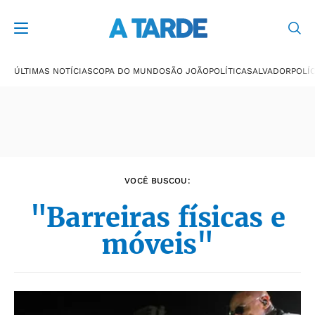
Últimas notícias
ÚLTIMAS NOTÍCIAS
COPA DO MUNDO
SÃO JOÃO
POLÍTICA
SALVADOR
POLÍC
VOCÊ BUSCOU:
"Barreiras físicas e
móveis"