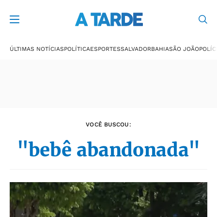
Últimas notícias
ÚLTIMAS NOTÍCIAS
POLÍTICA
ESPORTES
SALVADOR
BAHIA
SÃO JOÃO
POLÍC
VOCÊ BUSCOU:
"bebê abandonada"