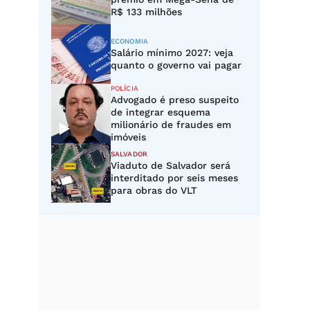
R$ 133 milhões
ECONOMIA
Salário mínimo 2027: veja
quanto o governo vai pagar
POLÍCIA
Advogado é preso suspeito
de integrar esquema
milionário de fraudes em
imóveis
SALVADOR
Viaduto de Salvador será
interditado por seis meses
para obras do VLT