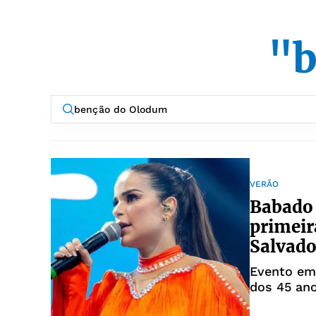
"b
VERÃO
Babado
primei
Salvado
Evento em
dos 45 an