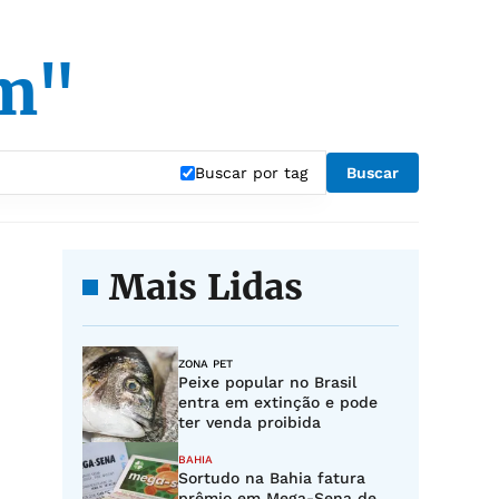
um"
Buscar por tag
Buscar
Mais Lidas
ZONA PET
Peixe popular no Brasil
entra em extinção e pode
ter venda proibida
BAHIA
Sortudo na Bahia fatura
prêmio em Mega-Sena de