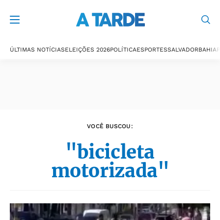
Últimas notícias
ÚLTIMAS NOTÍCIAS
ELEIÇÕES 2026
POLÍTICA
ESPORTES
SALVADOR
BAHIA
P
VOCÊ BUSCOU:
"bicicleta
motorizada"