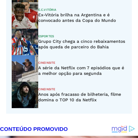
E.C.VITÓRIA
Ex-Vitória brilha na Argentina e é
convocado antes da Copa do Mundo
ESPORTES
Grupo City chega a cinco rebaixamentos
após queda de parceiro do Bahia
CINEINSITE
A série da Netflix com 7 episódios que é
a melhor opção para segunda
CINEINSITE
Anos após fracasso de bilheteria, filme
domina o TOP 10 da Netflix