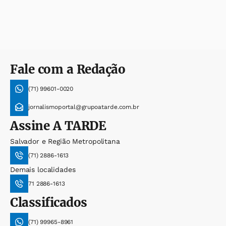
Fale com a Redação
(71) 99601-0020
jornalismoportal@grupoatarde.com.br
Assine
A TARDE
Salvador e Região Metropolitana
(71) 2886-1613
Demais localidades
71 2886-1613
Classificados
(71) 99965-8961