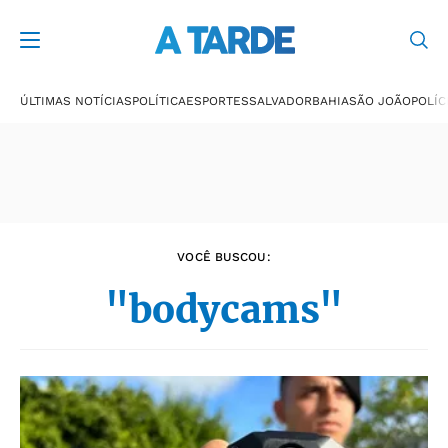
Últimas notícias
ÚLTIMAS NOTÍCIAS
POLÍTICA
ESPORTES
SALVADOR
BAHIA
SÃO JOÃO
POLÍC
VOCÊ BUSCOU:
"bodycams"