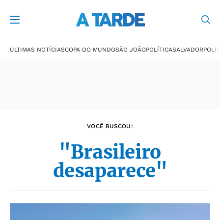
Últimas notícias
ÚLTIMAS NOTÍCIAS
COPA DO MUNDO
SÃO JOÃO
POLÍTICA
SALVADOR
POLÍC
VOCÊ BUSCOU:
"Brasileiro
desaparece"