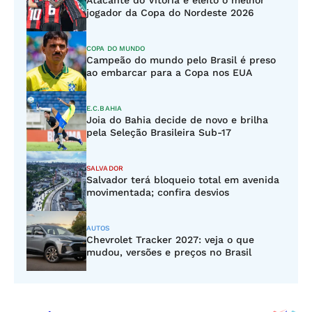
Atacante do Vitória é eleito o melhor
jogador da Copa do Nordeste 2026
COPA DO MUNDO
Campeão do mundo pelo Brasil é preso
ao embarcar para a Copa nos EUA
E.C.BAHIA
Joia do Bahia decide de novo e brilha
pela Seleção Brasileira Sub-17
SALVADOR
Salvador terá bloqueio total em avenida
movimentada; confira desvios
AUTOS
Chevrolet Tracker 2027: veja o que
mudou, versões e preços no Brasil