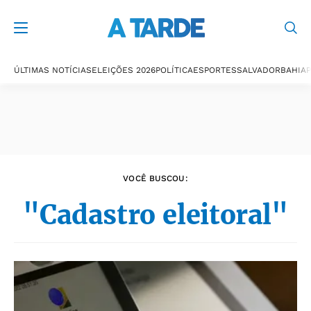
Últimas notícias
ÚLTIMAS NOTÍCIAS
ELEIÇÕES 2026
POLÍTICA
ESPORTES
SALVADOR
BAHIA
P
VOCÊ BUSCOU:
"Cadastro eleitoral"