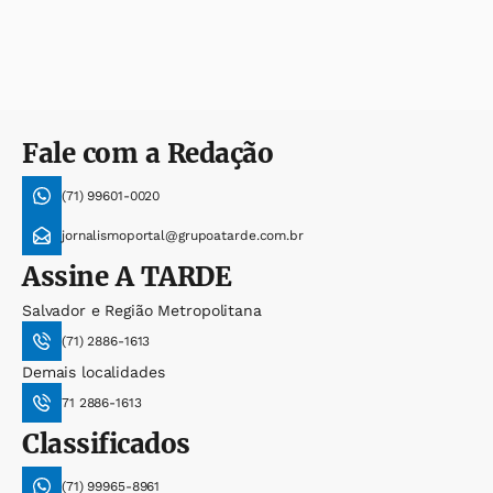
Fale com a Redação
(71) 99601-0020
jornalismoportal@grupoatarde.com.br
Assine
A TARDE
Salvador e Região Metropolitana
(71) 2886-1613
Demais localidades
71 2886-1613
Classificados
(71) 99965-8961