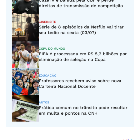
CazéTV é banida pela CBF e perde
direitos de transmissão de competição
CINEINSITE
Série de 8 episódios da Netflix vai tirar
seu tédio na sexta (03/07)
COPA DO MUNDO
FIFA é processada em R$ 5,2 bilhões por
eliminação de seleção na Copa
EDUCAÇÃO
Professores recebem aviso sobre nova
Carteira Nacional Docente
AUTOS
Prática comum no trânsito pode resultar
em multa e pontos na CNH