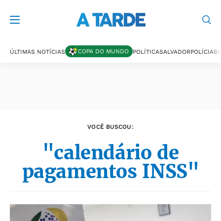
Últimas notícias
COPA DO MUNDO
ÚLTIMAS NOTÍCIAS
POLÍTICA
SALVADOR
POLÍCIA
BA
VOCÊ BUSCOU:
"calendário de
pagamentos INSS"