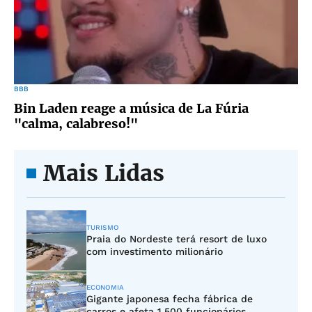
BBB
Bin Laden reage a música de La Fúria
"calma, calabreso!"
Mais Lidas
TURISMO
Praia do Nordeste terá resort de luxo
com investimento milionário
ECONOMIA
Gigante japonesa fecha fábrica de
carros e afeta 1.500 funcionários