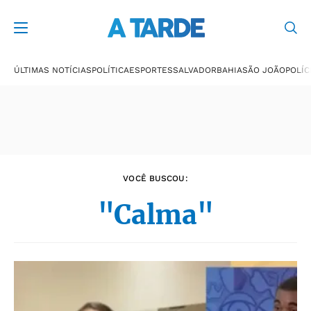
Últimas notícias
ÚLTIMAS NOTÍCIAS
POLÍTICA
ESPORTES
SALVADOR
BAHIA
SÃO JOÃO
POLÍC
VOCÊ BUSCOU:
"Calma"