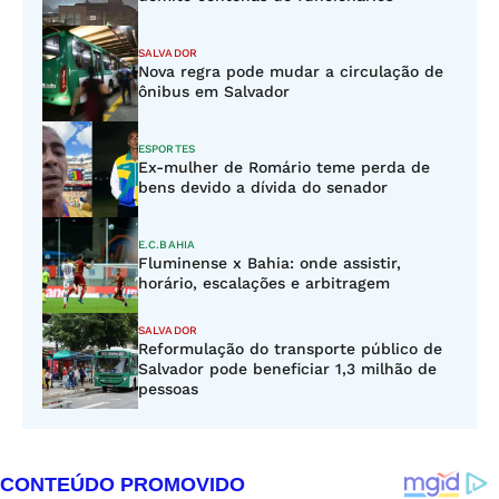
SALVADOR
Nova regra pode mudar a circulação de
ônibus em Salvador
ESPORTES
Ex-mulher de Romário teme perda de
bens devido a dívida do senador
E.C.BAHIA
Fluminense x Bahia: onde assistir,
horário, escalações e arbitragem
SALVADOR
Reformulação do transporte público de
Salvador pode beneficiar 1,3 milhão de
pessoas