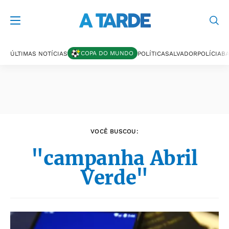
Últimas notícias
COPA DO MUNDO
ÚLTIMAS NOTÍCIAS
POLÍTICA
SALVADOR
POLÍCIA
BA
VOCÊ BUSCOU:
"campanha Abril
Verde"