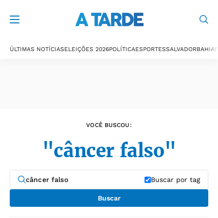
Últimas notícias
ÚLTIMAS NOTÍCIAS
ELEIÇÕES 2026
POLÍTICA
ESPORTES
SALVADOR
BAHIA
P
VOCÊ BUSCOU:
"câncer falso"
Buscar por tag
Buscar